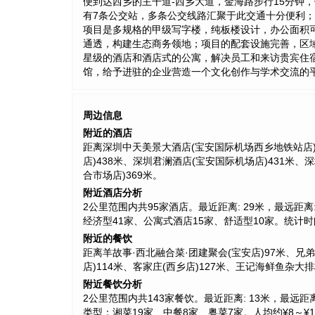
便到达西乡的主干道-西乡大道，金海路步行15分钟
有7条公交站，多条公交线路汇聚于此交通十分便利；
项目是多规格的甲级写字楼，纯板楼设计，办公面积
通透，构建生态商务领地；项目的配套设施完善，区
星级的酒店和酒店式的公寓，解决员工和来访贵宾住宿
馆，给予进驻的企业营造一个文化创作与学术交流的平
周边信息
附近的酒店
距离深圳中天美景大酒店(宝安国际机场西乡地铁站店)
店)438米、深圳君澜酒店(宝安国际机场店)431米、
合市场店)369米。
附近酒店分析
2公里范围内共95家酒店。最近距离: 29米，最远距离: 2
经济型41家、公寓式酒店15家、舒适型10家。统计时间：
附近的餐饮
距离羊故事·西北融合菜·团建聚会(宝安店)97米、兄
店)114米、客家庄(西乡店)127米、王记海鲜鱼杂大排
附近餐饮分析
2公里范围内共143家餐饮。最近距离: 13米，最远距离: 
类型：湘菜19家、中餐8家、粤菜7家。人均约¥8～¥14