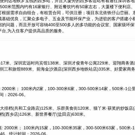
，便到达地铁罗宝线的西乡站，并且大厦旁的西乡客运站有着通往深圳各地
500米范围内约有16家银行、附近餐饮约有50家左右，大厦楼下便利店
可根据需求自由组合，有租赁合同，可供注册；项目东北依铁仔山峦丽。
域基础优良，汇聚众多电子、五金及节能环保产业，为进驻的客户搭建小
的问题，而且开放可容纳400至500多人的多功能的会议室、国家级环
台,为入住客户提供高品质的服务。
17米、深圳宏远时尚宾馆138米、深圳才俊青年公寓229米、迎翔商务酒店
深圳三和旅馆889米、前海金沙酒店(深圳西乡地铁站店)335米、好爱家商
000米； 100米内2家，100-300米6家，300-500米14家，500米-
2026-06。
弟大排档(共和工业路店)125米、乐群美食街120米、猫丫米·获奖的炒饭店
档(西乡店)126米、新世界餐厅(盐田店)630米。
2000米； 100米内15家，100-300米35家，300-500米63家，50
6。统计时间：2026-06。