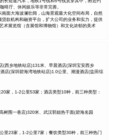
的长短途汽车，地铁1号线和5号线贯穿其中，附近约
、咖啡厅、休闲娱乐等非常完善。
东南面大海波澜壮阔，山海景观最大化空间布局，自然
额贷款机构和融资平台，扩大公司的业务和实力，提供
保艺术展览馆（含展馆和博物馆）和文化浓郁的美术
(西乡地铁站店)131米、早晨酒店(深圳宝安西乡
务酒店(深圳碧海湾地铁站店)1.0公里、潮漫酒店(盐田综
1公里20家，1-2公里53家；酒店类型10种，前三种类型：
(高树围一巷店)320米、武汉郭姐热干面(碧海名园
0米-1公里23家，1-2公里7家；餐饮类型30种，前三种热门