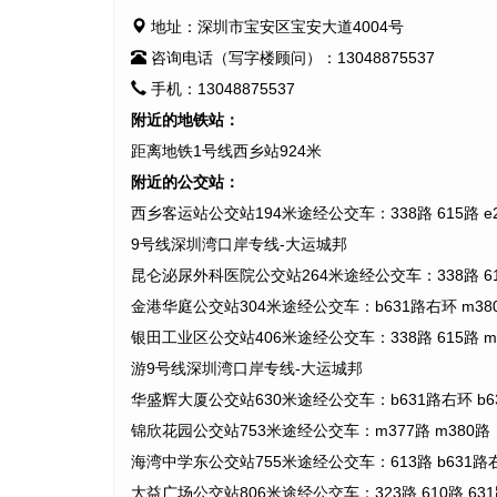
地址：深圳市宝安区宝安大道4004号
咨询电话（写字楼顾问）：13048875537
手机：13048875537
附近的地铁站：
距离地铁1号线西乡站924米
附近的公交站：
西乡客运站公交站194米途经公交车：338路 615路 e24
9号线深圳湾口岸专线-大运城邦
昆仑泌尿外科医院公交站264米途经公交车：338路 615路
金港华庭公交站304米途经公交车：b631路右环 m380路 
银田工业区公交站406米途经公交车：338路 615路 m19
游9号线深圳湾口岸专线-大运城邦
华盛辉大厦公交站630米途经公交车：b631路右环 b631路
锦欣花园公交站753米途经公交车：m377路 m380路
海湾中学东公交站755米途经公交车：613路 b631路右环 b
大益广场公交站806米途经公交车：323路 610路 631路 71